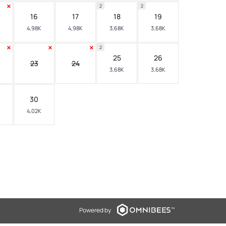
2
2
16
17
18
19
4,98K
4,98K
3,68K
3,68K
2
25
26
23
24
3,68K
3,68K
30
4,02K
Powered by