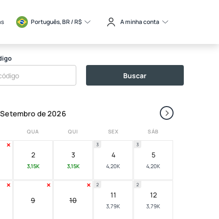
as
Português, BR / 
R$
A minha conta
digo
Buscar
›
Setembro de 2026
QUA
QUI
SEX
SÁB
3
3
2
3
4
5
3,15K
3,15K
4,20K
4,20K
2
2
11
12
9
10
3,79K
3,79K