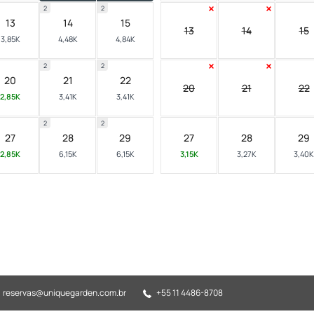
2
2
13
14
15
13
14
15
3,85K
4,48K
4,84K
2
2
20
21
22
20
21
22
2,85K
3,41K
3,41K
2
2
27
28
29
27
28
29
2,85K
6,15K
6,15K
3,15K
3,27K
3,40K
reservas@uniquegarden.com.br
+55 11 4486-8708