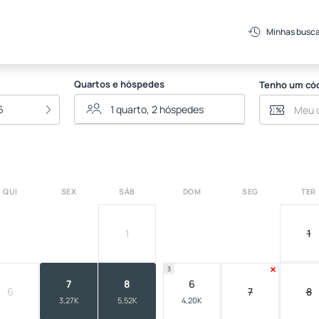
Minhas busc
Quartos e hóspedes
Tenho um có
6
QUI
SEX
SÁB
DOM
SEG
TER
1
1
3
7
8
6
6
7
8
3,27K
5,52K
4,20K