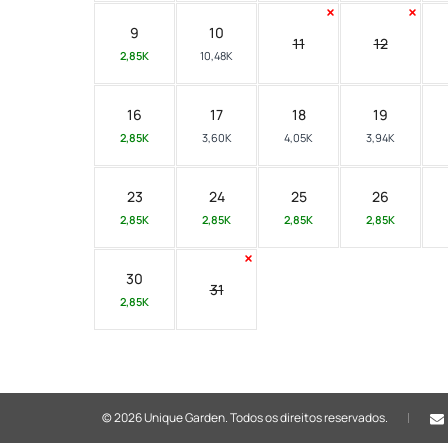
9
10
11
12
2,85K
10,48K
16
17
18
19
2,85K
3,60K
4,05K
3,94K
23
24
25
26
2,85K
2,85K
2,85K
2,85K
30
31
2,85K
© 2026 Unique Garden.
Todos os direitos reservados.