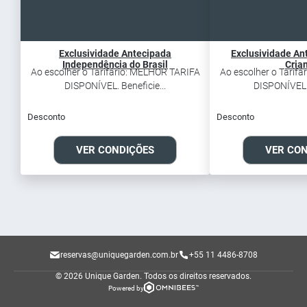
Exclusividade Antecipada
Exclusividade An
Independência do Brasil
Cria
Ao escolher o Tarifário: MELHOR TARIFA
Ao escolher o Tarif
DISPONÍVEL. Beneficie...
DISPONÍVEL. 
Desconto
Desconto
VER CONDIÇÕES
VER CO
reservas@uniquegarden.com.br
+55 11 4486-8708
© 2026 Unique Garden.
Todos os direitos reservados.
Powered by