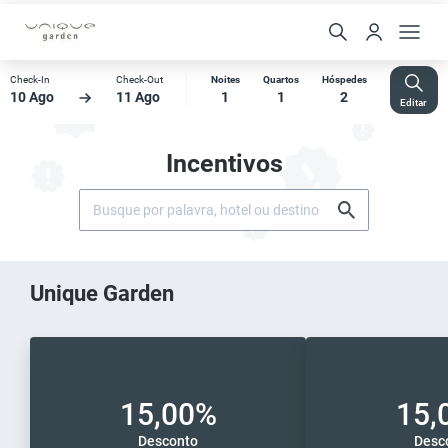
Check-In
Check-Out
Noites
Quartos
Hóspedes
10 Ago
11 Ago
1
1
2
Editar
Incentivos
Unique Garden
15,00%
15,
Desconto
Desc