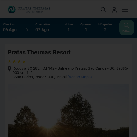
Check-In
Check-Out
Noites
Quartos
Hóspedes
06 Ago
07 Ago
1
1
2
Editar
Pratas Thermas Resort
Rodovia SC 283, KM 142 - Balneário Pratas, São Carlos - SC, 89885-
000 km 142
,
Sao Carlos
,
89885-000
,
Brasil
(
Ver no Mapa
)