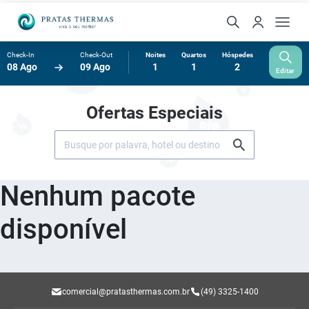
Check-In
Check-Out
Noites
Quartos
Hóspedes
08 Ago
09 Ago
1
1
2
Editar
Ofertas Especiais
Nenhum pacote
disponível
comercial@pratasthermas.com.br
(49) 3325-1400