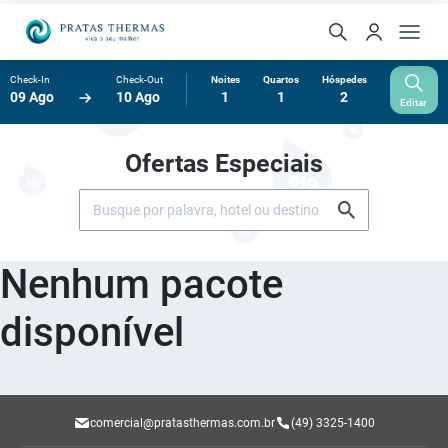
Check-In
Check-Out
Noites
Quartos
Hóspedes
09 Ago
10 Ago
1
1
2
Editar
Ofertas Especiais
Nenhum pacote
disponível
comercial@pratasthermas.com.br
(49) 3325-1400