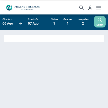
Check-In
Check-Out
Noites
Quartos
Hóspedes
06 Ago
07 Ago
1
1
2
Editar