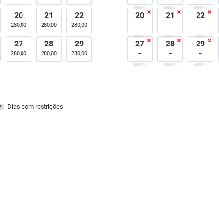
20
21
22
20
21
22
280,00
280,00
280,00
27
28
29
27
28
29
280,00
280,00
280,00
Dias com restrições
x