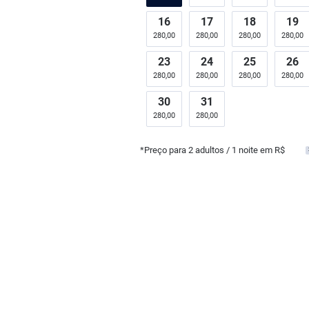
16
17
18
19
280,00
280,00
280,00
280,00
23
24
25
26
280,00
280,00
280,00
280,00
30
31
280,00
280,00
*Preço para
2
adultos
/ 1 noite em R$