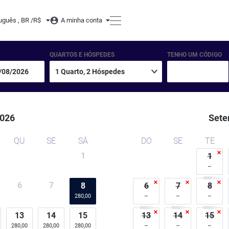
uguês , BR /
R$
A minha conta
QUARTOS E HÓSPEDES
TENHO UM CÓDIGO
026
Sete
QU
SE
SÁ
DO
SE
TE
1
1
6
7
8
6
7
8
280,00
13
14
15
13
14
15
280,00
280,00
280,00