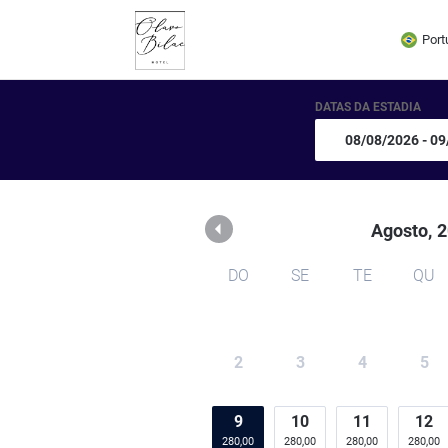
Olavo Bilac Hotel
Port
DATAS DA ESTADIA
Agosto,
2
DO
SE
TE
QU
2
3
4
5
9
10
11
12
280,00
280,00
280,00
280,00