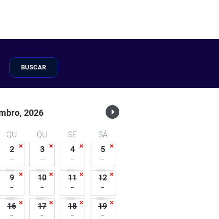
BUSCAR
mbro,
2026
QU
QU
SE
SÁ
2
3
4
5
9
10
11
12
16
17
18
19