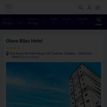
Check-In
Check-Out
Noites
Quartos
Hóspedes
08 Ago
09 Ago
1
1
2
Editar
Olavo Bilac Hotel
Rua Barao da Pedra Negra 530 Taubate
,
Taubate
,
12020-220
,
Brasil
(
Ver no Mapa
)