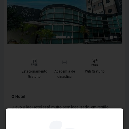
16
Estacionamento
Academia de
Wifi Gratuito
Gratuito
ginástica
O Hotel
Olavo Bilac Hotel está muito bem localizado, em região
nobre do centro da cidade de Taubaté, está inserido no
centro comercial, próximo a restaurantes, bares, bancos,