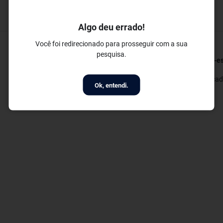
Algo deu errado!
Você foi redirecionado para prosseguir com a sua
pesquisa.
Restaurantes e Bares
Bem-es
✓ Restaurante
✓ Acad
Ok, entendi.