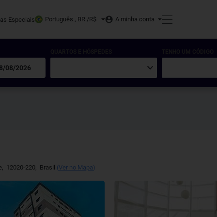
Português , BR /
R$
A minha conta
tas Especiais
QUARTOS E HÓSPEDES
TENHO UM CÓDIGO
e
,
12020-220
,
Brasil
(
Ver no Mapa
)