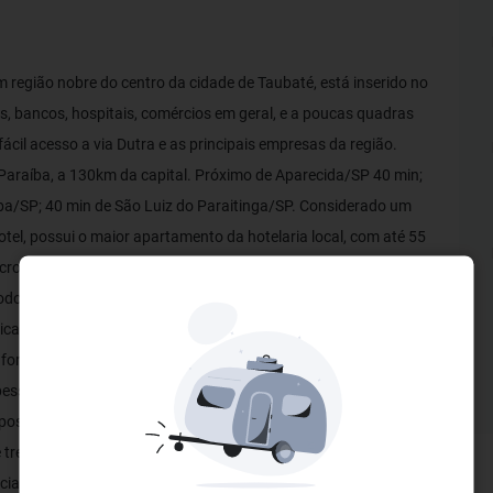
m região nobre do centro da cidade de Taubaté, está inserido no
es, bancos, hospitais, comércios em geral, e a poucas quadras
cil acesso a via Dutra e as principais empresas da região.
Paraíba, a 130km da capital. Próximo de Aparecida/SP 40 min;
/SP; 40 min de São Luiz do Paraitinga/SP. Considerado um
otel, possui o maior apartamento da hotelaria local, com até 55
cro-ondas, geladeira e fogão em algumas unidades. Pode
do o conforto de uma residência. Nossa suíte máster possui
a de banho. O Hotel ainda oferece um completo buffet de café
ortes pelos nossos hóspedes. A estrutura de eventos conta
 pessoas. Oferecemos também serviço completo de alimentação
 possui: academia, sauna, garagem coberta gratuita e internet
 e treinados para dar toda atenção e suporte aos nossos
ência e hospitalidade oferecida pelo OLAVO BILAC HOTEL!