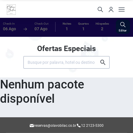
Check-In
Check-Out
Noites
Quartos
Hóspedes
06 Ago
07 Ago
1
1
2
Editar
Ofertas Especiais
Nenhum pacote
disponível
reservas@olavobilac.co.br
12 2123-5300