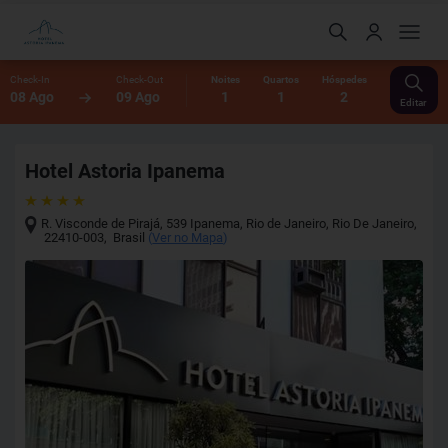
Check-In
Check-Out
Noites
Quartos
Hóspedes
08 Ago
09 Ago
1
1
2
Editar
Hotel Astoria Ipanema
R. Visconde de Pirajá, 539 Ipanema, Rio de Janeiro
,
Rio De Janeiro
,
22410-003
,
Brasil
(
Ver no Mapa
)