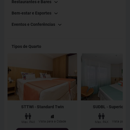
Restaurantes e Bares
apartamentos contam com secador de cabelo, SmarTV’s,
Bem-estar e Esportes
amenidades e ar-condicionado. As diárias incluem café da
manhã no Restaurante (que também oferece almoço em
Eventos e Conferências
sistema de buffet e jantar à La Carte), e internet.
Tipos de Quarto
STTWI - Standard Twin
SUDBL - Superior D
Vista para a Cidade
Vista para a
Max. PAX
Max. PAX