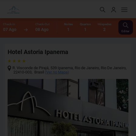
Check-In
Check-Out
Noites
Quartos
Hóspedes
07 Ago
08 Ago
1
1
2
Editar
Hotel Astoria Ipanema
R. Visconde de Pirajá, 539 Ipanema, Rio de Janeiro
,
Rio De Janeiro
,
22410-003
,
Brasil
(
Ver no Mapa
)