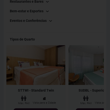
Restaurantes e Bares
apartamentos contam com secador de cabelo, SmarTV’s,
Bem-estar e Esportes
amenidades e ar-condicionado. As diárias incluem café da
manhã no Restaurante (que também oferece almoço em
Eventos e Conferências
sistema de buffet e jantar à La Carte), e internet.
Tipos de Quarto
STTWI - Standard Twin
SUDBL - Superior D
Vista para a Cidade
Vista para a
Max. PAX
Max. PAX