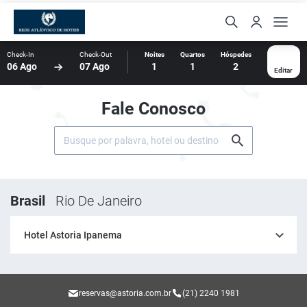
Check-In
Check-Out
Noites
Quartos
Hóspedes
06 Ago
07 Ago
1
1
2
Editar
Fale Conosco
Brasil
Rio De Janeiro
Hotel Astoria Ipanema
reservas@astoria.com.br
(21) 2240 1981