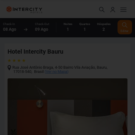
Check-In
Check-Out
Noites
Quartos
Hóspedes
08 Ago
09 Ago
1
1
2
Editar
Hotel Intercity Bauru
Rua José Antônio Braga, 4-50 Bairro Vila Aviação
,
Bauru
,
17018-540
,
Brasil
(
Ver no Mapa
)