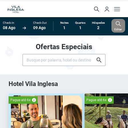
Check-In
Check-Out
Noites
Quartos
Hóspedes
08 Ago
09 Ago
1
1
2
Editar
Ofertas Especiais
Hotel Vila Inglesa
Pague até 6x
Pague até 6x