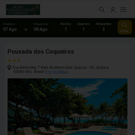
Check-In
Check-Out
Noites
Quartos
Hóspedes
07 Ago
08 Ago
1
1
2
Editar
Pousada dos Coqueiros
Rua Beira Mar, 7 Baía de Maracaípe, Ipojuca - PE
,
Ipojuca
,
55590-000
,
Brasil
(
Ver no Mapa
)