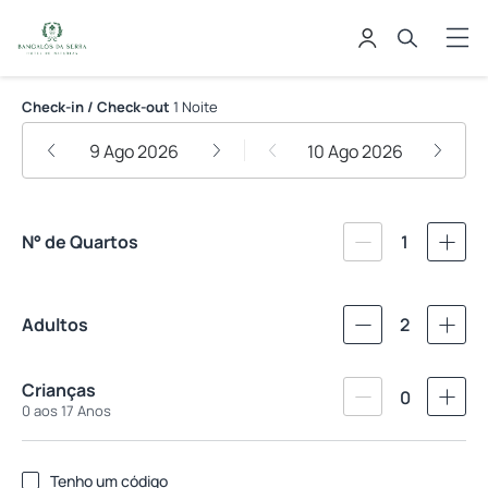
Hotel Bangalôs da Serra
Check-in / Check-out
1 Noite
9 Ago 2026
10 Ago 2026
N° de Quartos
1
Adultos
2
Crianças
0
0 aos 17 Anos
Tenho um código