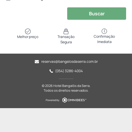
Buscar
Confirmação
Melhor preço
Transação
Imediata
Segura
reservas@bangalosdaserra.com.br
(054) 3286-4004
© 2026 Hotel Bangalôs da Serra.
Todos os direitos reservados.
Powered by