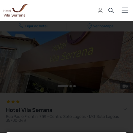
Ligar ao hotel
Ver no Mapa
9
Hotel Vila Serrana
Rua Paulo Frontin, 799 - Centro Sete Lagoas - MG, Sete Lagoas
35700-049