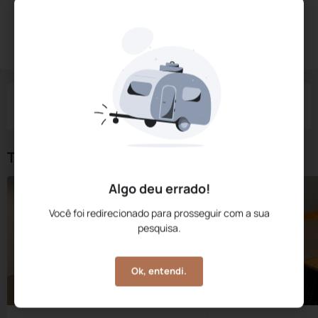
Diárias a partir de:
R$
309,
00
Reservar Agora
/noite
Impostos e taxas não inclusos
Check-in
Check-out
Noites
Quartos
Hóspedes
08 Ago
09 Ago
1
1
2
Tipos de Quarto
Algo deu errado!
Você foi redirecionado para prosseguir com a sua
pesquisa.
Ok, entendi.