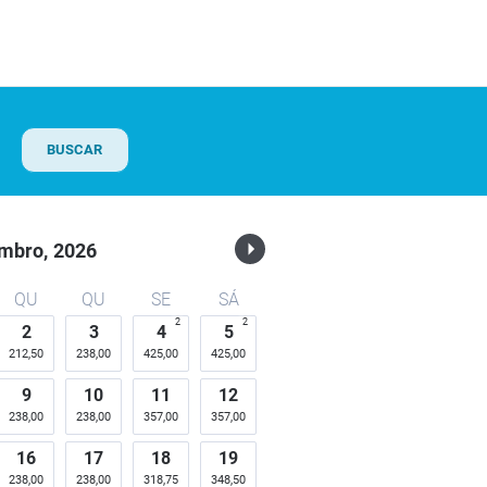
BUSCAR
mbro,
2026
QU
QU
SE
SÁ
2
2
2
3
4
5
212,50
238,00
425,00
425,00
9
10
11
12
238,00
238,00
357,00
357,00
16
17
18
19
238,00
238,00
318,75
348,50