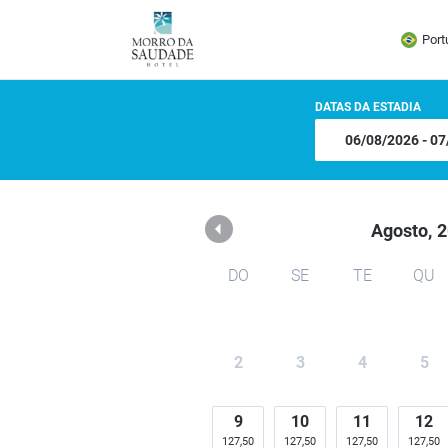
Hotel Morro da Saudade
Port
DATAS DA ESTADIA
Agosto,
2
DO
SE
TE
QU
2
3
4
5
9
10
11
12
127,50
127,50
127,50
127,50