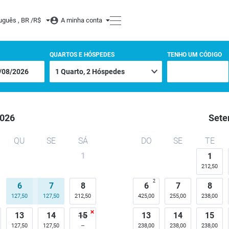
uguês , BR /
R$
A minha conta
QUARTOS E HÓSPEDES
TENHO UM CÓDIGO
026
Sete
QU
SE
SÁ
DO
SE
TE
1
1
212,50
2
6
7
8
6
7
8
127,50
127,50
212,50
425,00
255,00
238,00
13
14
15
13
14
15
127,50
127,50
238,00
238,00
238,00