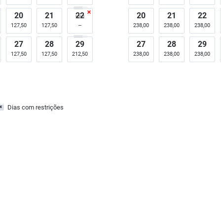
20
21
22
20
21
22
127,50
127,50
238,00
238,00
238,00
27
28
29
27
28
29
127,50
127,50
212,50
238,00
238,00
238,00
Dias com restrições
x