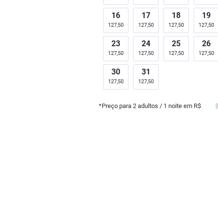
16
17
18
19
127,50
127,50
127,50
127,50
23
24
25
26
127,50
127,50
127,50
127,50
30
31
127,50
127,50
*Preço para
2
adultos
/ 1 noite em R$