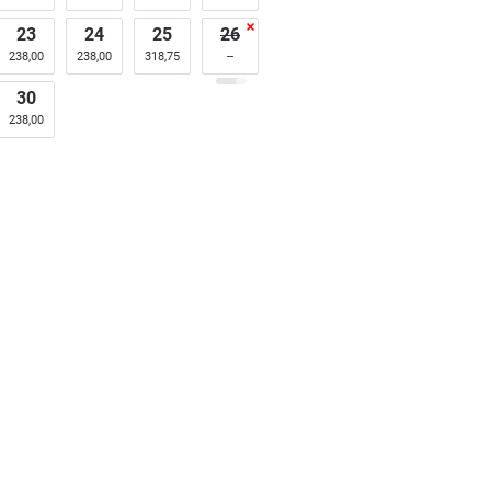
23
24
25
26
238,00
238,00
318,75
30
238,00