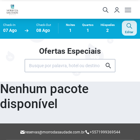
Check-In
Check-Out
Noites
Quartos
Hóspedes
07 Ago
08 Ago
1
1
2
Editar
Ofertas Especiais
Nenhum pacote
disponível
reservas@morrodasaudade.com.br
+5571999369544