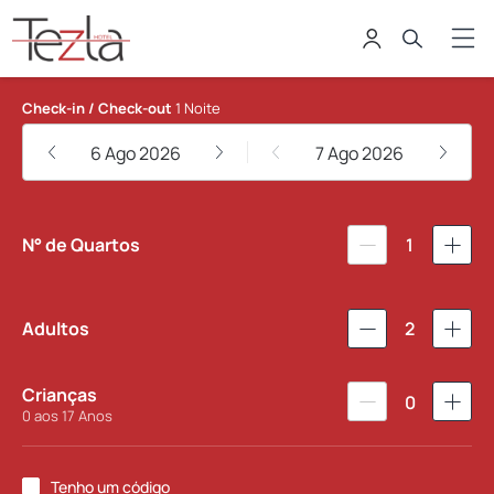
Tezla Hotel
Check-in / Check-out
1 Noite
6 Ago 2026
7 Ago 2026
N° de Quartos
1
Adultos
2
Crianças
0
0 aos 17 Anos
Tenho um código