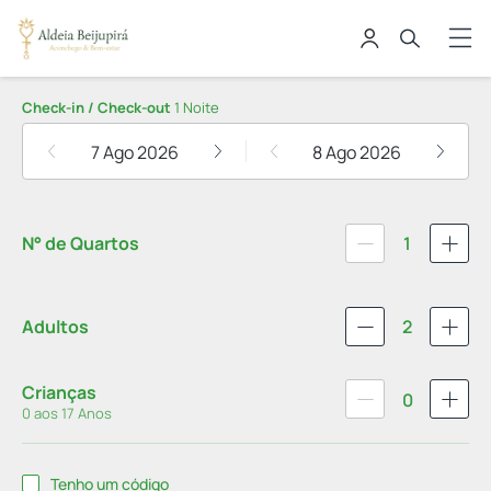
Aldeia Beijupirá Pousada
Check-in / Check-out
1 Noite
7 Ago 2026
8 Ago 2026
N° de Quartos
1
Adultos
2
Crianças
0
0 aos 17 Anos
Tenho um código