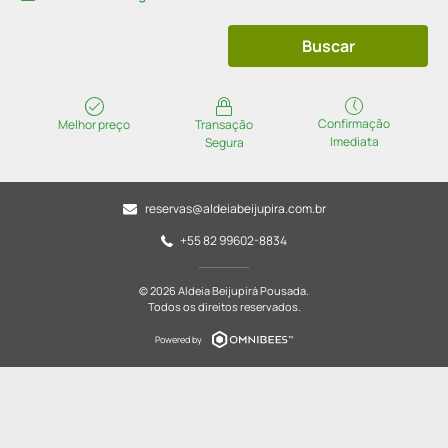
Buscar
Confirmação
Melhor preço
Transação
Imediata
Segura
reservas@aldeiabeijupira.com.br
+55 82 99602-8834
© 2026 Aldeia Beijupirá Pousada.
Todos os direitos reservados.
Powered by