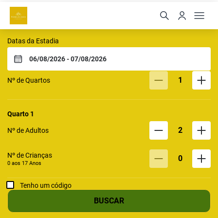
Pousada Pedra da Ilha
Datas da Estadia
1
Nº de Quartos
Quarto
1
2
Nº de Adultos
Nº de Crianças
0
0 aos
17
Anos
Tenho um código
BUSCAR