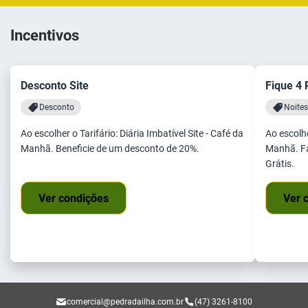
Incentivos
Desconto Site
Fique 4 
Desconto
Noites
Ao escolher o Tarifário: Diária Imbatível Site - Café da
Ao escolhe
Manhã. Beneficie de um desconto de 20%.
Manhã. Fa
Grátis.
Ver condições
Ver 
comercial@pedradailha.com.br
(47) 3261-8100