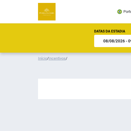
Port
DATAS DA ESTADIA
Início
/
Incentivos
/