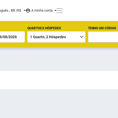
uguês , BR /
R$
A minha conta
QUARTOS E HÓSPEDES
TENHO UM CÓDIGO