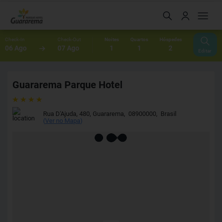
Check-In
Check-Out
Noites
Quartos
Hóspedes
06 Ago
07 Ago
1
1
2
Editar
Guararema Parque Hotel
Rua D'Ajuda, 480
,
Guararema
,
08900000
,
Brasil
(
Ver no Mapa
)