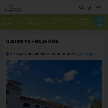
Check-In
Check-Out
Noites
Quartos
Hóspedes
05 Ago
06 Ago
1
1
2
Editar
Guararema Parque Hotel
Rua D'Ajuda, 480
,
Guararema
,
08900000
,
Brasil
(
Ver no Mapa
)