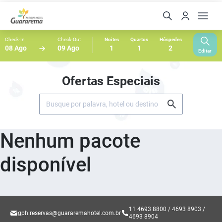
Check-In
Check-Out
Noites
Quartos
Hóspedes
08 Ago
09 Ago
1
1
2
Editar
Ofertas Especiais
Nenhum pacote
disponível
11 4693 8800 / 4693 8903 /
gph.reservas@guararemahotel.com.br
4693 8904