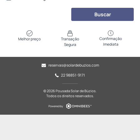
Buscar
Confirmação
Melhor preço
Transação
Imediata
Segura
reservas@solardebuzios.com
22 98851-9171
© 2026 Pousada Solar de Búzios.
Todos os direitos reservados.
Powered by