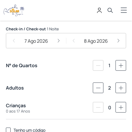
Pousada Solar de Búzios
Check-in / Check-out
1 Noite
7 Ago 2026
8 Ago 2026
N° de Quartos
1
Adultos
2
Crianças
0
0 aos 17 Anos
Tenho um código