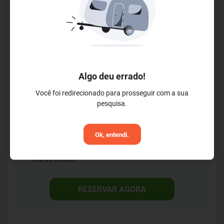
necessidades, dos compromissos a trabalho às viagens de
LER MAIS
lazer. Oferecemos atendimento 24h na recepção, quartos
com camas box, TV LCD 32”, ar-condicionado, janelas com
Horários de Check-in
isolamento acústico, mesa de trabalho, cofre e fechadura
Check-in a partir das 12h00m
eletrônica. Somado a tudo isso, você tem como cortesia wi-
Algo deu errado!
Check-out até 11h00m
fi, café da manhã e estacionamento. Ou seja, você paga o
Você foi redirecionado para prosseguir com a sua
Horários da Recepção
valor anunciado, sem taxas de serviço e ISS!
pesquisa.
Aberto das 0h00m
Até às 0h00m
Situado às margens da BR-376, o Hotel 10 Ponta Grossa
Horários do Café da Manhã
Ok, entendi.
está a poucos minutos do Aeroporto Sant’ana, do
A partir das 6h30m
Palladium Shopping Center e de pontos turísticos e
Até às 9h30m
históricos do município. Além disso, é a opção de
hospedagem mais próxima ao Distrito Industrial da cidade,
RESERVAR AGORA
o que garante acesso fácil e rápido a grandes companhias,
como: