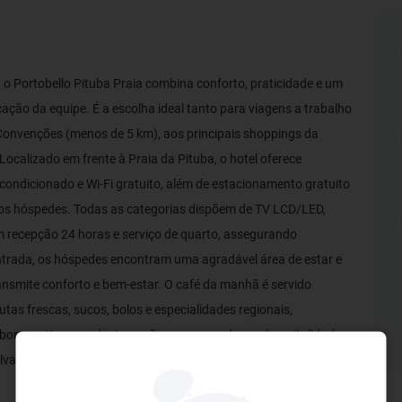
, o Portobello Pituba Praia combina conforto, praticidade e um
ação da equipe. É a escolha ideal tanto para viagens a trabalho
 Convenções (menos de 5 km), aos principais shoppings da
ocalizado em frente à Praia da Pituba, o hotel oferece
ndicionado e Wi-Fi gratuito, além de estacionamento gratuito
aos hóspedes. Todas as categorias dispõem de TV LCD/LED,
om recepção 24 horas e serviço de quarto, assegurando
entrada, os hóspedes encontram uma agradável área de estar e
nsmite conforto e bem-estar. O café da manhã é servido
tas frescas, sucos, bolos e especialidades regionais,
aboroso. Uma excelente opção para quem busca hospitalidade,
lvador.