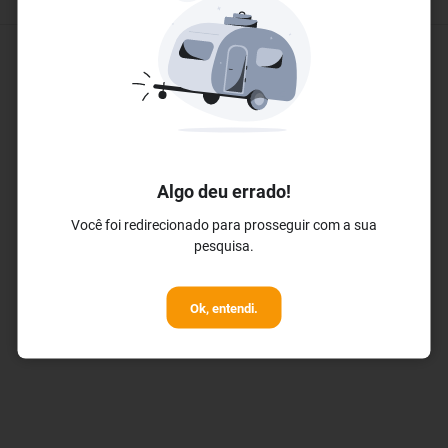
Eventos e Conferências
✓ Salas de Conferências
✓ Sala de Reuniões
✓ Auditório
Algo deu errado!
Você foi redirecionado para prosseguir com a sua
pesquisa.
Ok, entendi.