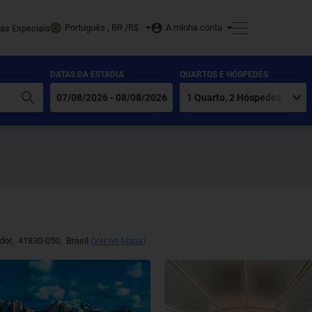
Português , BR /
R$
A minha conta
tas Especiais
DATAS DA ESTADIA
QUARTOS E HÓSPEDES
dor
,
41830-050
,
Brasil
(
Ver no Mapa
)