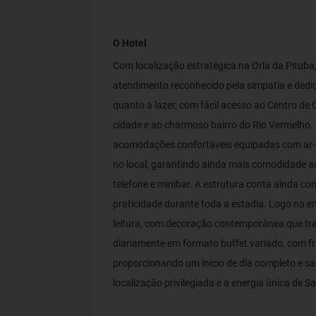
O Hotel
Com localização estratégica na Orla da Pituba
atendimento reconhecido pela simpatia e dedic
quanto a lazer, com fácil acesso ao Centro de
cidade e ao charmoso bairro do Rio Vermelho. L
acomodações confortáveis equipadas com ar-co
no local, garantindo ainda mais comodidade 
telefone e minibar. A estrutura conta ainda c
praticidade durante toda a estadia. Logo na 
leitura, com decoração contemporânea que tra
diariamente em formato buffet variado, com fru
proporcionando um início de dia completo e s
localização privilegiada e a energia única de Sa