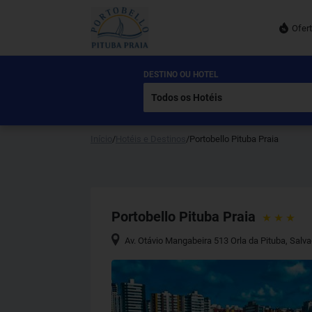
Ofer
DESTINO OU HOTEL
Início
/
Hotéis e Destinos
/
Portobello Pituba Praia
Portobello Pituba Praia
Av. Otávio Mangabeira 513 Orla da Pituba
,
Salva