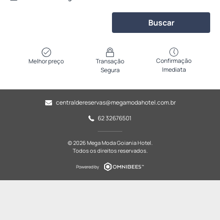
Buscar
Confirmação
Melhor preço
Transação
Imediata
Segura
centraldereservas@megamodahotel.com.br
62 32676501
© 2026 Mega Moda Goiania Hotel.
Todos os direitos reservados.
Powered by