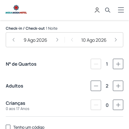
Mega Moda Goiania Hotel
Check-in / Check-out
1 Noite
9 Ago 2026
10 Ago 2026
N° de Quartos
1
Adultos
2
Crianças
0
0 aos 17 Anos
Tenho um código