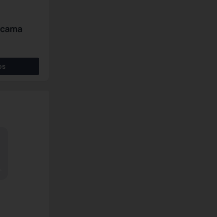
a cama
os