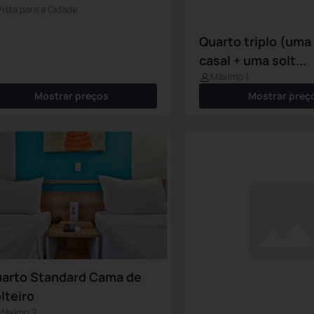
Vista para a Cidade
Quarto triplo (um
casal + uma solt...
Máximo 1
Mostrar preços
Mostrar preç
arto Standard Cama de
lteiro
Máximo 2