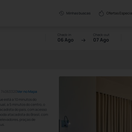
Ofertas Especia
Minhas buscas
Check-in
Check-out
06 Ago
07 Ago
ia 74063320
Ver no Mapa
ue está a 10 minutos do
al, a 5 minutos do centro, o
acadista do país, com acesso
oda atacadista do Brasil, com
 elevadores, praças de
us.