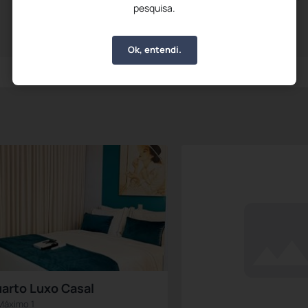
pesquisa.
A partir das 6h30m
Até às 10h00m
Ok, entendi.
arto Luxo Casal
Máximo 1