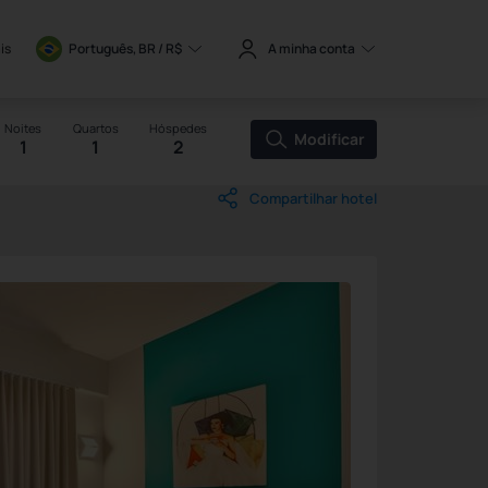
is
Português, BR / 
R$
A minha conta
Noites
Quartos
Hóspedes
Modificar
1
1
2
Compartilhar hotel