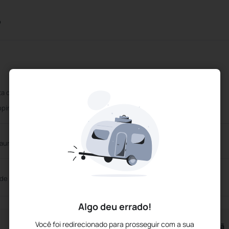
o
ta os principais cartões de crédito
Recepção 24 horas
pping
Elevador
aurante Buffet
 de Reuniões
Algo deu errado!
Você foi redirecionado para prosseguir com a sua
Horários do Café da Manhã