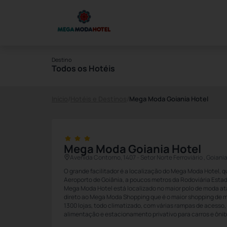
Destino
Todos os Hotéis
Início
/
Hotéis e Destinos
/
Mega Moda Goiania Hotel
Mega Moda Goiania Hotel
Avenida Contorno, 1407 - Setor Norte Ferroviário , Goian
O grande facilitador é a localização do Mega Moda Hotel, q
Aeroporto de Goiânia, a poucos metros da Rodoviária Estadu
Mega Moda Hotel está localizado no maior polo de moda at
direto ao Mega Moda Shopping que é o maior shopping de m
1300 lojas, todo climatizado, com várias rampas de acesso,
alimentação e estacionamento privativo para carros e ônib