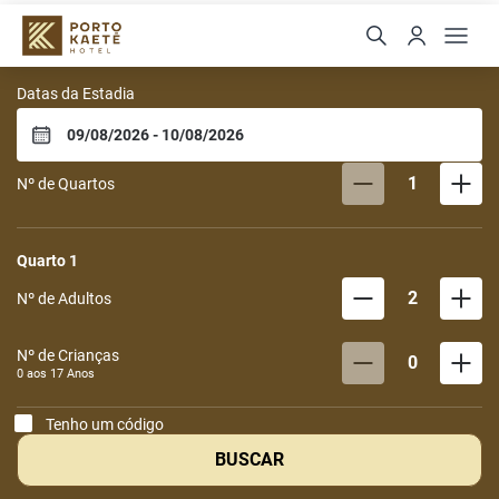
PORTO KAETE HOTEL
Datas da Estadia
1
Nº de Quartos
Quarto
1
2
Nº de Adultos
Nº de Crianças
0
0 aos
17
Anos
Tenho um código
BUSCAR