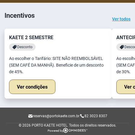
Incentivos
Ver todos
KAETE 2 SEMESTRE
ANTECI
Desconto
Desco
Ao escolher o Tarifário: SITE NÃO REEMBOLSÁVEL
Ao escolh
(SEM CAFÉ DA MANHÃ). Beneficie de um desconto
(SEM CAF
de 45%.
de 30%.
Ver condições
Ver 
reservas@portokaete.com.br
82 3023 8307
© 2026 PORTO KAETE HOTEL.
Todos os direitos reservados.
Powered by