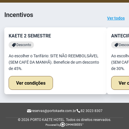
Incentivos
Ver todos
KAETE 2 SEMESTRE
ANTECI
Desconto
Desco
Ao escolher o Tarifário: SITE NÃO REEMBOLSÁVEL
Ao escolh
(SEM CAFÉ DA MANHÃ). Beneficie de um desconto
(SEM CAF
de 45%.
de 30%.
Ver condições
Ver 
reservas@portokaete.com.br
82 3023 8307
© 2026 PORTO KAETE HOTEL.
Todos os direitos reservados.
Powered by