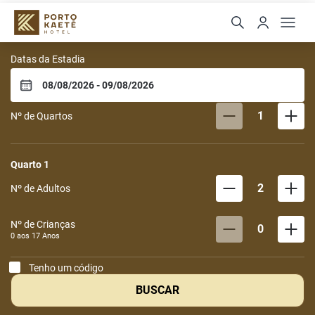
PORTO KAETE HOTEL
Datas da Estadia
1
Nº de Quartos
Quarto
1
2
Nº de Adultos
Nº de Crianças
0
0 aos
17
Anos
Tenho um código
BUSCAR