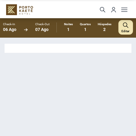
Check-In
Check-Out
Noites
Quartos
Hóspedes
06 Ago
07 Ago
1
1
2
Editar