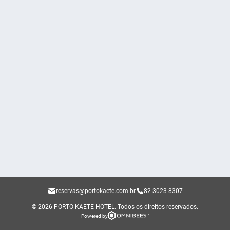
reservas@portokaete.com.br
82 3023 8307
© 2026 PORTO KAETE HOTEL.
Todos os direitos reservados.
Powered by