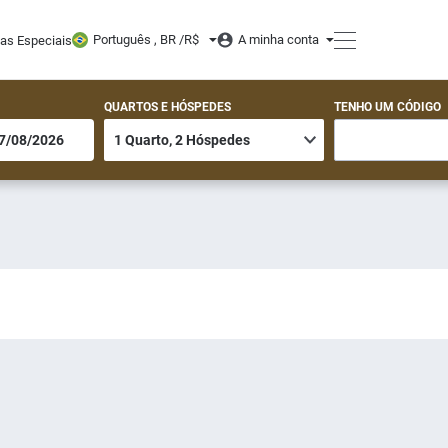
Português , BR /
R$
A minha conta
tas Especiais
QUARTOS E HÓSPEDES
TENHO UM CÓDIGO