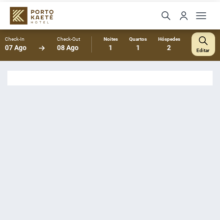
Check-In
Check-Out
Noites
Quartos
Hóspedes
07 Ago
08 Ago
1
1
2
Editar