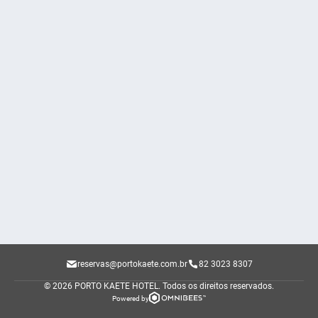
reservas@portokaete.com.br
82 3023 8307
© 2026 PORTO KAETE HOTEL.
Todos os direitos reservados.
Powered by