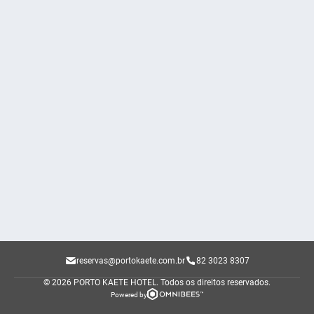
reservas@portokaete.com.br
82 3023 8307
© 2026 PORTO KAETE HOTEL.
Todos os direitos reservados.
Powered by