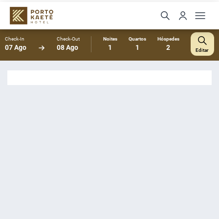
Check-In
Check-Out
Noites
Quartos
Hóspedes
07 Ago
08 Ago
1
1
2
Editar