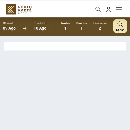
Check-In
Check-Out
Noites
Quartos
Hóspedes
09 Ago
10 Ago
1
1
2
Editar