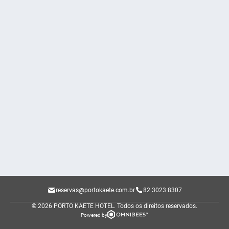
reservas@portokaete.com.br
82 3023 8307
© 2026 PORTO KAETE HOTEL.
Todos os direitos reservados.
Powered by