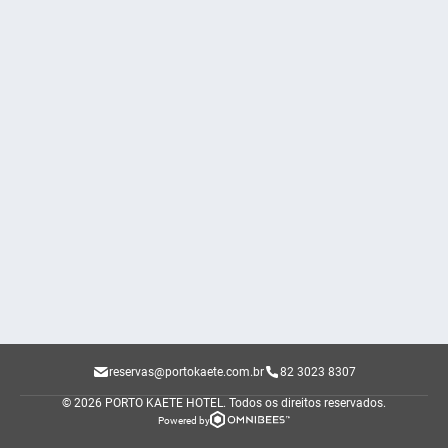
reservas@portokaete.com.br
82 3023 8307
© 2026 PORTO KAETE HOTEL.
Todos os direitos reservados.
Powered by