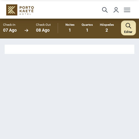
Check-In
Check-Out
Noites
Quartos
Hóspedes
07 Ago
08 Ago
1
1
2
Editar