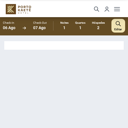
Check-In
Check-Out
Noites
Quartos
Hóspedes
06 Ago
07 Ago
1
1
2
Editar