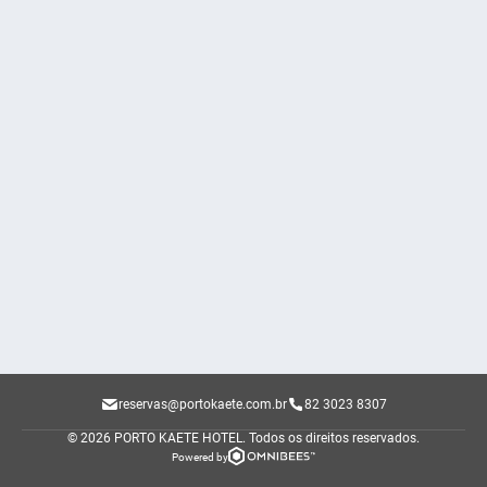
reservas@portokaete.com.br
82 3023 8307
© 2026 PORTO KAETE HOTEL.
Todos os direitos reservados.
Powered by