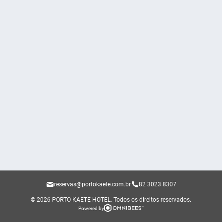
reservas@portokaete.com.br
82 3023 8307
© 2026 PORTO KAETE HOTEL.
Todos os direitos reservados.
Powered by