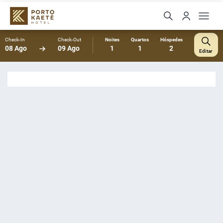
Check-In
Check-Out
Noites
Quartos
Hóspedes
08 Ago
09 Ago
1
1
2
Editar