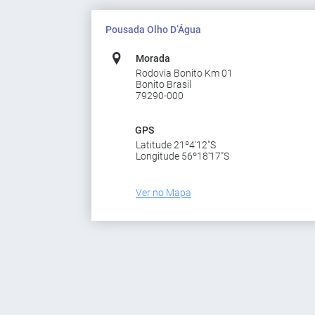
Pousada Olho D’Água
Morada
Rodovia Bonito Km 01
Bonito Brasil
79290-000
GPS
Latitude 21º4'12"S
Longitude 56º18'17"S
Ver no Mapa