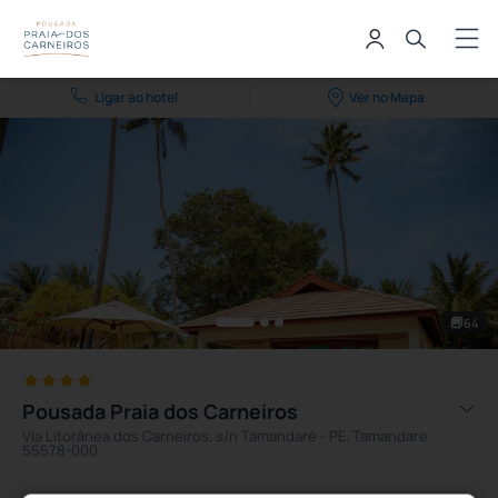
Ligar ao hotel
Ver no Mapa
64
Pousada Praia dos Carneiros
Via Litorânea dos Carneiros, s/n Tamandaré - PE, Tamandare
55578-000