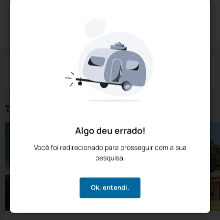
Diárias a partir de:
R$
698,
90
Reservar Agora
/noite
Impostos e taxas não inclusos
Check-in
Check-out
Noites
Quartos
Hóspedes
06 Ago
07 Ago
1
1
2
Tipos de Quarto
Algo deu errado!
Você foi redirecionado para prosseguir com a sua
pesquisa.
Ok, entendi.