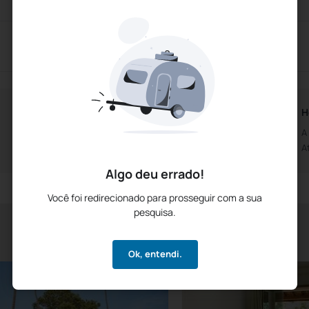
Horários da Recepção
H
Aberto das 0h00m
A
Até às 0h00m
A
Algo deu errado!
Você foi redirecionado para prosseguir com a sua
pesquisa.
Ok, entendi.