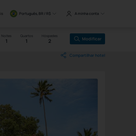
is
Português, BR / 
R$
A minha conta
Noites
Quartos
Hóspedes
Modificar
1
1
2
Compartilhar hotel