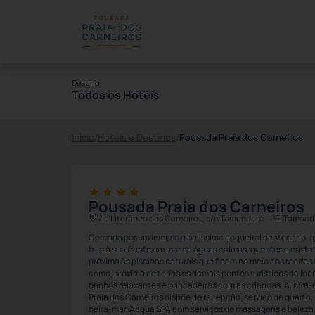
Destino
Todos os Hotéis
Início
/
Hotéis e Destinos
/
Pousada Praia dos Carneiros
Pousada Praia dos Carneiros
Via Litorânea dos Carneiros, s/n Tamandaré - PE, Taman
Cercada por um imenso e belíssimo coqueiral centenário, a
tem à sua frente um mar de águas calmas, quentes e cristal
próxima às piscinas naturais que ficam no meio dos recifes
como, próxima de todos os demais pontos turísticos da loca
banhos relaxantes e brincadeiras com as crianças. A infra
Praia dos Carneiros dispõe de recepção, serviço de quarto, 
beira-mar, Acqua SPA com serviços de massagens e beleza,