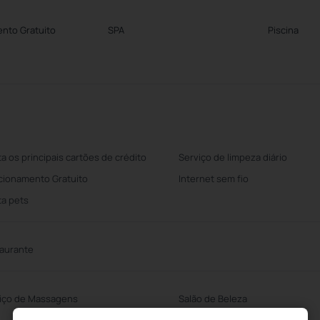
nto Gratuito
SPA
Piscina
ta os principais cartões de crédito
Serviço de limpeza diário
cionamento Gratuito
Internet sem fio
ta pets
aurante
iço de Massagens
Salão de Beleza