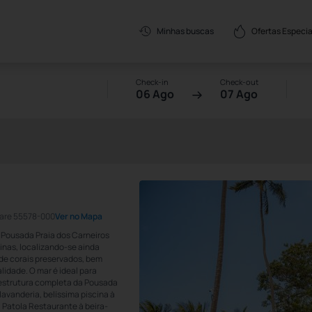
Ofertas Especia
Minhas buscas
Check-in
Check-out
06 Ago
07 Ago
dare 55578-000
Ver no Mapa
 Pousada Praia dos Carneiros
inas, localizando-se ainda
 de corais preservados, bem
lidade. O mar é ideal para
-estrutura completa da Pousada
lavanderia, belíssima piscina à
 Patola Restaurante à beira-