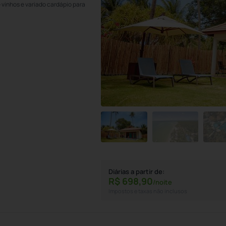
 vinhos e variado cardápio para
Diárias a partir de:
R$
698,
90
/noite
Impostos e taxas não inclusos