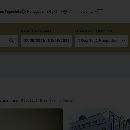
Português , BR /
R$
A minha conta
tas Especiais
DATAS DA ESTADIA
QUARTOS E HÓSPEDES
Brasil
,
Itajai
,
88302001
,
Brasil
(
Ver no Mapa
)