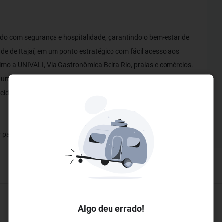
ndo com segurança e hospitalidade, garantindo o bem-estar de
dade de Itajaí, em um ponto estratégico com fácil acesso aos
ximo a UNIVALI, Via Gastronômica Beira Rio, praias e comércios.
tes um ótimo café da manhã para começarem bem o dia com muita
idade para carros, caminhões e até ônibus. Aqui você tem
 parque da América Latina, Beto Carrero World e 3 Km do
Algo deu errado!
Eventos e Conferências