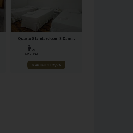
Quarto Standard com 3 Cam...
x3
Max. PAX
MOSTRAR PREÇOS