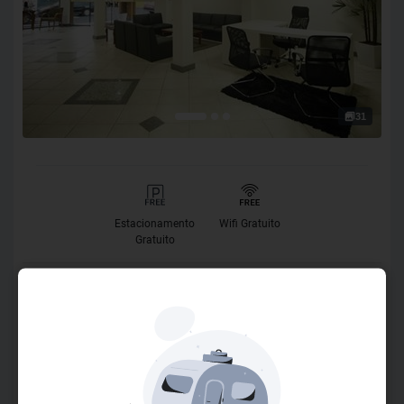
31
Estacionamento
Wifi Gratuito
Gratuito
O Hotel
O Hotel Vitória a mais de 60 anos vem atendendo com
segurança e hospitalidade, garantindo o bem-estar de seus
clientes. Está localizado no centro da cidade de Itajaí, em