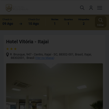
Check-In
Check-Out
Noites
Quartos
Hóspedes
09 Ago
10 Ago
1
1
2
Editar
Hotel Vitória - Itajai
R. Brusque, 947 - Centro, Itajaí - SC, 88302-001, Brasil
,
Itajai
,
88302001
,
Brasil
(
Ver no Mapa
)