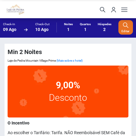
Check-In
Check-Out
Noites
Quartos
Hóspedes
09 Ago
10 Ago
1
1
2
Editar
Min 2 Noites
Laje de Pedra Mountain Village Prime
(Mais sobre o hotel)
9,00%
Desconto
O Incentivo
Ao escolher o Tarifário: Tarifa. NÃO Reembolsável SEM Café da