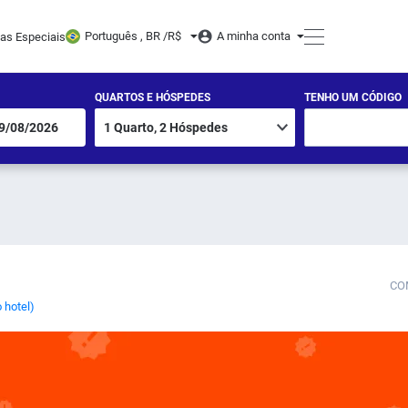
Português , BR /
R$
A minha conta
tas Especiais
QUARTOS E HÓSPEDES
TENHO UM CÓDIGO
CO
 hotel)