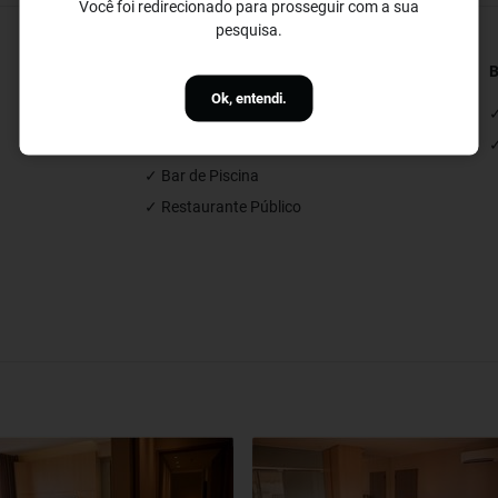
Você foi redirecionado para prosseguir com a sua
pesquisa.
Restaurantes e Bares
B
Ok, entendi.
✓ Bar
✓
✓ Restaurante
✓
✓ Bar de Piscina
✓ Restaurante Público