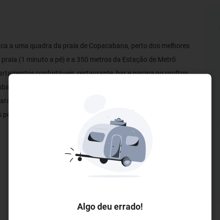
ica a uma quadra da praia de Copacabana, perto dos melhores
a praia (1 minuto a pé) e a 350 metros da Estação de Metrô
artamentos confortáveis, restaurante, bar e piscina no rooftop
na, onde é possível assistir ao pôr do sol. Prezados clientes e
ará por reformas no período de 21 a 23 de Outubro de 2024 e
 pelo transtorno.
Algo deu errado!