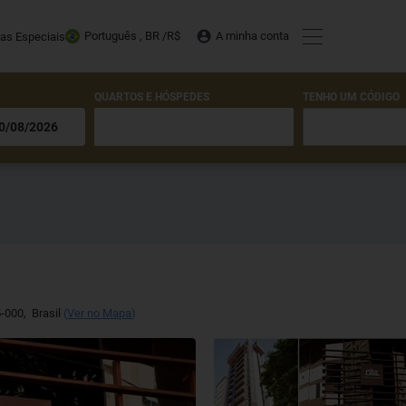
Português , BR /
R$
A minha conta
tas Especiais
QUARTOS E HÓSPEDES
TENHO UM CÓDIGO
-000
,
Brasil
(
Ver no Mapa
)